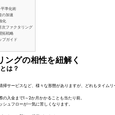
ー平準化術
資の加速
強化
月次ファクタリング
開拓戦略
ップガイド
リングの相性を紐解く
題とは？
。
清掃サービスなど、様々な形態がありますが、どれもタイムリ
際の入金まで1～2か月かかることも当たり前。
ッシュフローが一気に苦しくなります。