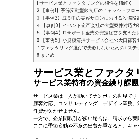
1
サービス業とファクタリングの相性を紐解く
2
【事例1】季節変動型飲食店のキャッシュフロ
3
【事例2】成長中の美容サロンにおける設備投
4
【事例3】イベント企画会社の大型案件対応力
5
【事例4】ITサポート企業の安定経営を支えた
6
【事例5】小規模清掃サービス会社の大口顧客
7
ファクタリング選びで失敗しないための5ステ
8
まとめ
サービス業とファクタ
サービス業特有の資金繰り課
サービス業は「人が動いてナンボ」の世界です
顧客対応、コンサルティング、デザイン業務、
件費が欠かせません。
一方で、企業間取引が多い場合は、請求から実
ここに季節変動や不意の出費が重なると、キャ