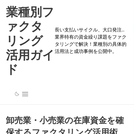
Skip
業種別フ
to
content
ァクタ
長い支払いサイクル、大口発注…
リング
業界特有の資金繰り課題をファク
タリングで解決！業種別の具体的
活用ガイ
活用法と成功事例を公開中。
ド
卸売業・小売業の在庫資金を確
保するファクタリング活用術