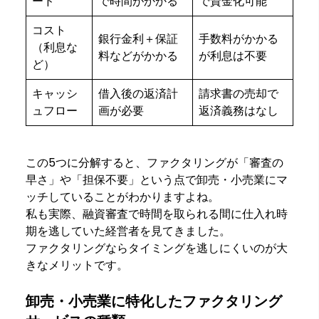
ード
で時間がかかる
で資金化可能
コスト
銀行金利＋保証
手数料がかかる
（利息な
料などがかかる
が利息は不要
ど）
キャッシ
借入後の返済計
請求書の売却で
ュフロー
画が必要
返済義務はなし
この5つに分解すると、ファクタリングが「審査の
早さ」や「担保不要」という点で卸売・小売業にマ
ッチしていることがわかりますよね。
私も実際、融資審査で時間を取られる間に仕入れ時
期を逃していた経営者を見てきました。
ファクタリングならタイミングを逃しにくいのが大
きなメリットです。
卸売・小売業に特化したファクタリング