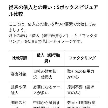
従来の借入との違い：5ボックスビジュア
ル比較
ここでは、借入との違いを5つの要素で比較してみ
ましょう。
以下の表は「借入（銀行融資など）」と「ファクタ
リング」を5項目で見比べたイメージです。
借入（銀行融
比較項目
ファクタリング
資）
自社の財務状
取引先の信用力
審査対象
況・信用力
が中心
担保や保
必要になるケー
原則不要（請求
証人
スが多い
書のみ）
調達スピ
申請から融資ま
数日～1週間程度