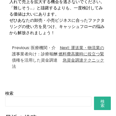
入れて売上を拡大する機会を逃さないでください。
「難しそう…」と躊躇するよりも、一度検討してみ
る価値は大いにあります。
ぜひあなたの卸売・小売ビジネスに合ったファクタ
リングの使い方を見つけ、キャッシュフローの悩み
から解放されましょう！
投
Previous:
医療機関・介
Next:
運送業・物流業の
護事業者向け：診療報酬
燃料費高騰時に役立つ緊
稿
債権を活用した資金調達
急資金調達テクニック
ナ
法
ビ
ゲ
ー
検索
シ
検
ョ
索
ン