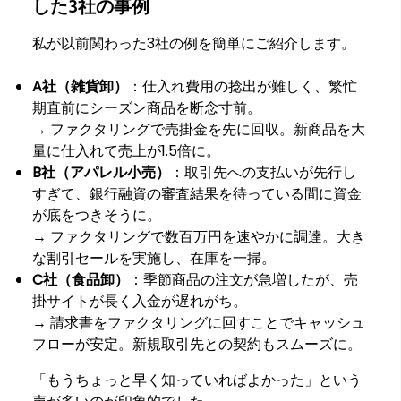
した3社の事例
私が以前関わった3社の例を簡単にご紹介します。
A社（雑貨卸）
：仕入れ費用の捻出が難しく、繁忙
期直前にシーズン商品を断念寸前。
→ ファクタリングで売掛金を先に回収。新商品を大
量に仕入れて売上が1.5倍に。
B社（アパレル小売）
：取引先への支払いが先行し
すぎて、銀行融資の審査結果を待っている間に資金
が底をつきそうに。
→ ファクタリングで数百万円を速やかに調達。大き
な割引セールを実施し、在庫を一掃。
C社（食品卸）
：季節商品の注文が急増したが、売
掛サイトが長く入金が遅れがち。
→ 請求書をファクタリングに回すことでキャッシュ
フローが安定。新規取引先との契約もスムーズに。
「もうちょっと早く知っていればよかった」という